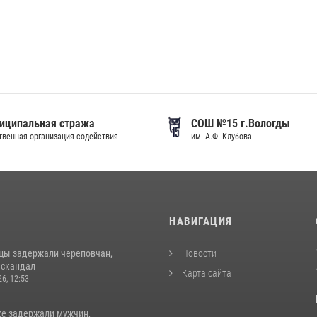
иципальная стража
СОШ №15 г.Вологды
венная организация содействия
им. А.Ф. Клубова
И
НАВИГАЦИЯ
цы задержали череповчан,
Новости
 скандал
Карта сайта
26, 12:53
ке задержали мужчин,