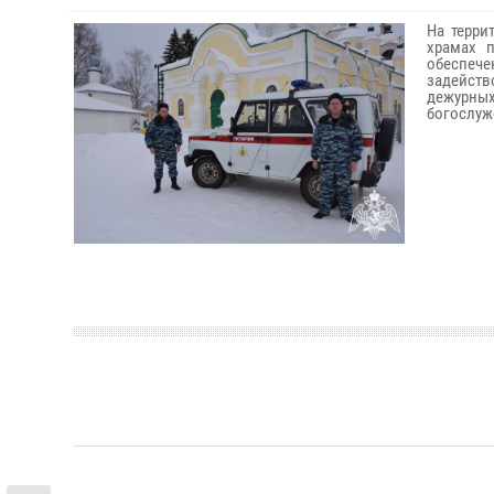
На терри
храмах 
обеспеч
задейств
дежурных
богослуж