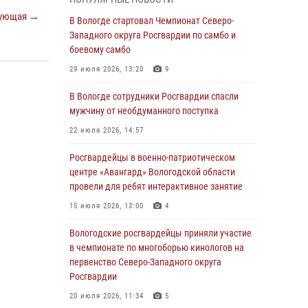
округа Росгвардии по спортивному и боевому
ующая →
самбо
В Вологде стартовал Чемпионат Северо-
Западного округа Росгвардии по самбо и
03 августа 2026, 08:54
8
1
боевому самбо
ЗА МИНУВШУЮ НЕДЕЛЮ СОТРУДНИКАМИ
29 июля 2026, 13:20
9
ВНЕВЕДОМСТВЕННОЙ ОХРАНЫ РОСГВАРДИИ
В ВОЛОГОДСКОЙ ОБЛАСТИ ЗАДЕРЖАНО 23
В Вологде сотрудники Росгвардии спасли
ПРАВОНАРУШИТЕЛЯ
мужчину от необдуманного поступка
02 августа 2026, 10:37
22 июля 2026, 14:57
Росгвардейцы в г. Соколе задержали
Росгвардейцы в военно-патриотическом
несовершеннолетнего нарушителя
центре «Авангард» Вологодской области
на питбайке
провели для ребят интерактивное занятие
31 июля 2026, 06:43
15 июля 2026, 13:00
4
В Вологде стартовал Чемпионат Северо-
Вологодские росгвардейцы приняли участие
Западного округа Росгвардии по самбо и
в чемпионате по многоборью кинологов на
боевому самбо
первенство Северо-Западного округа
Росгвардии
29 июля 2026, 13:20
9
20 июля 2026, 11:34
5
В Вологде росгвардейцы задержали