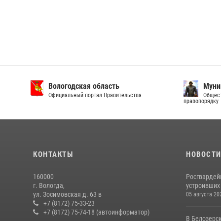
Вологодская область
Муни
Официальный портал Правительства
Общест
правопорядку
КОНТАКТЫ
НОВОСТ
160000
Росгвардей
г. Вологда,
устроивших
ул. Зосимовская д. 63 в
05 августа 20
+7 (8172) 75-33-23
+7 (8172) 75-74-18 (автоинформатор)
В Белозерс