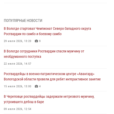
В Вологде определились победители и призеры Чемпионатов
Северо-Западного округа Росгвардии по спортивному и боевому
самбо
ПОПУЛЯРНЫЕ НОВОСТИ
03 августа 2026, 08:54
8
1
В Вологде стартовал Чемпионат Северо-Западного округа
Росгвардии по самбо и боевому самбо
ЗА МИНУВШУЮ НЕДЕЛЮ СОТРУДНИКАМИ ВНЕВЕДОМСТВЕННОЙ
ОХРАНЫ РОСГВАРДИИ В ВОЛОГОДСКОЙ ОБЛАСТИ ЗАДЕРЖАНО 23
29 июля 2026, 13:20
9
ПРАВОНАРУШИТЕЛЯ
В Вологде сотрудники Росгвардии спасли мужчину от
02 августа 2026, 10:37
необдуманного поступка
Росгвардейцы в г. Соколе задержали несовершеннолетнего
22 июля 2026, 14:57
нарушителя на питбайке
Росгвардейцы в военно-патриотическом центре «Авангард»
31 июля 2026, 06:43
Вологодской области провели для ребят интерактивное занятие
В Вологде стартовал Чемпионат Северо-Западного округа
15 июля 2026, 13:00
4
Росгвардии по самбо и боевому самбо
В Череповце росгвардейцы задержали нетрезвого мужчину,
29 июля 2026, 13:20
9
устроившего дебош в баре
09 июля 2026, 12:54