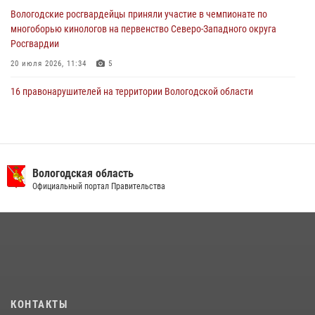
Вологодские росгвардейцы приняли участие в чемпионате по
многоборью кинологов на первенство Северо-Западного округа
Росгвардии
20 июля 2026, 11:34
5
16 правонарушителей на территории Вологодской области
задержали сотрудники вневедомственной охраны Росгвардии за
минувшую неделю
20 июля 2026, 09:06
В Великом Устюге росгвардейцы задержали мужчин, устроивших
Вологодская область
стрельбу
Официальный портал Правительства
27 июля 2026, 07:28
21 единицу оружия изъяли за минувшую неделю сотрудники
Росгвардии в Вологодской области
20 июля 2026, 10:47
В Вологде представители Росгвардии и УМВД обсудили
КОНТАКТЫ
взаимодействие по профилактике мошенничеств