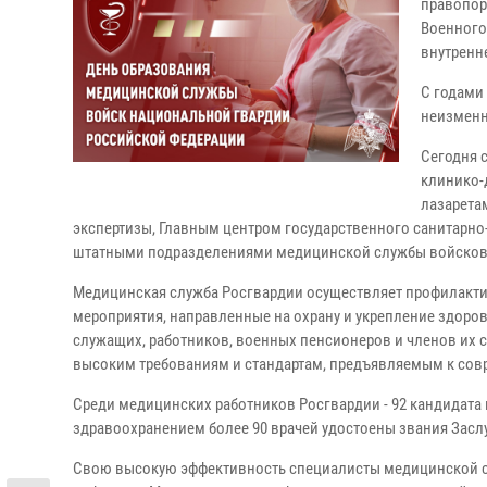
правопоря
Военного
внутренн
С годами
неизменн
Сегодня 
клинико-
лазарета
экспертизы, Главным центром государственного санитарн
штатными подразделениями медицинской службы войсков
Медицинская служба Росгвардии осуществляет профилактич
мероприятия, направленные на охрану и укрепление здоро
служащих, работников, военных пенсионеров и членов их
высоким требованиям и стандартам, предъявляемым к со
Среди медицинских работников Росгвардии - 92 кандидата 
здравоохранением более 90 врачей удостоены звания Засл
Свою высокую эффективность специалисты медицинской с