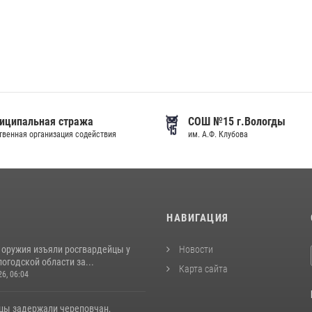
иципальная стража
СОШ №15 г.Вологды
венная организация содействия
им. А.Ф. Клубова
И
НАВИГАЦИЯ
 оружия изъяли росгвардейцы у
Новости
огодской области за...
Карта сайта
26, 06:04
цы задержали череповчан,