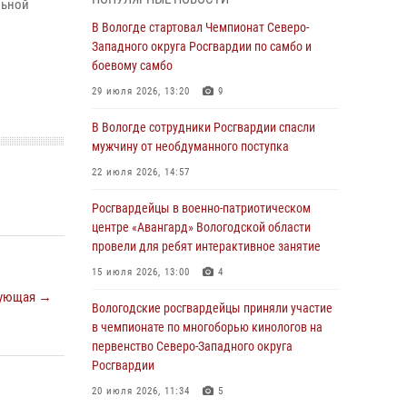
льной
магазина
В Вологде стартовал Чемпионат Северо-
03 августа 2026, 09:34
Западного округа Росгвардии по самбо и
боевому самбо
В Вологде определились победители и
призеры Чемпионатов Северо-Западного
29 июля 2026, 13:20
9
округа Росгвардии по спортивному и боевому
самбо
В Вологде сотрудники Росгвардии спасли
мужчину от необдуманного поступка
03 августа 2026, 08:54
8
1
22 июля 2026, 14:57
ЗА МИНУВШУЮ НЕДЕЛЮ СОТРУДНИКАМИ
ВНЕВЕДОМСТВЕННОЙ ОХРАНЫ РОСГВАРДИИ
Росгвардейцы в военно-патриотическом
В ВОЛОГОДСКОЙ ОБЛАСТИ ЗАДЕРЖАНО 23
центре «Авангард» Вологодской области
ПРАВОНАРУШИТЕЛЯ
провели для ребят интерактивное занятие
02 августа 2026, 10:37
15 июля 2026, 13:00
4
ующая →
Росгвардейцы в г. Соколе задержали
Вологодские росгвардейцы приняли участие
несовершеннолетнего нарушителя
в чемпионате по многоборью кинологов на
на питбайке
первенство Северо-Западного округа
Росгвардии
31 июля 2026, 06:43
20 июля 2026, 11:34
5
В Вологде стартовал Чемпионат Северо-