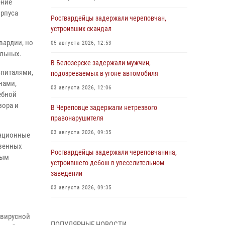
ение
орпуса
Росгвардейцы задержали череповчан,
устроивших скандал
вардии, но
05 августа 2026, 12:53
ольных.
В Белозерске задержали мужчин,
спиталями,
подозреваемых в угоне автомобиля
нами,
03 августа 2026, 12:06
ебной
зора и
В Череповце задержали нетрезвого
правонарушителя
03 августа 2026, 09:35
тационные
твенных
Росгвардейцы задержали череповчанина,
мым
устроившего дебош в увеселительном
заведении
03 августа 2026, 09:35
В Череповце задержали женщину,
авирусной
подозреваемую в хищении товаров из
ПОПУЛЯРНЫЕ НОВОСТИ