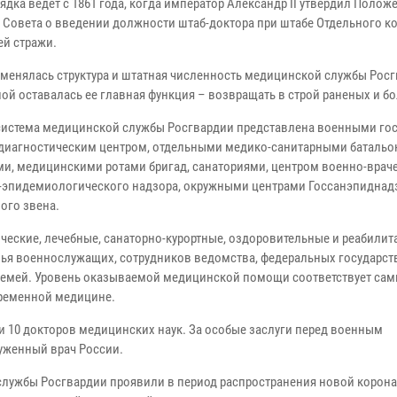
дка ведет с 1861 года, когда император Александр II утвердил Полож
 Совета о введении должности штаб-доктора при штабе Отдельного к
ей стражи.
 менялась структура и штатная численность медицинской службы Росг
ой оставалась ее главная функция – возвращать в строй раненых и б
система медицинской службы Росгвардии представлена военными го
диагностическим центром, отдельными медико-санитарными батальо
ми, медицинскими ротами бригад, санаториями, центром военно-врач
о-эпидемиологического надзора, окружными центрами Госсанэпиднад
ого звена.
еские, лечебные, санаторно-курортные, оздоровительные и реабили
вья военнослужащих, сотрудников ведомства, федеральных государс
 семей. Уровень оказываемой медицинской помощи соответствует са
временной медицине.
и 10 докторов медицинских наук. За особые заслуги перед военным
уженный врач России.
лужбы Росгвардии проявили в период распространения новой корон