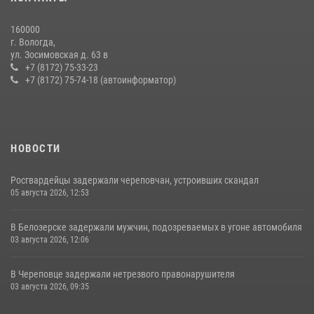
минувшую неделю
20 июля 2026, 09:06
160000
г. Вологда,
21 единицу оружия изъяли за минувшую неделю сотрудники
ул. Зосимовская д. 63 в
Росгвардии в Вологодской области
+7 (8172) 75-33-23
+7 (8172) 75-74-18 (автоинформатор)
20 июля 2026, 10:47
НОВОСТИ
Росгвардейцы задержали череповчан, устроивших скандал
05 августа 2026, 12:53
В Белозерске задержали мужчин, подозреваемых в угоне автомобиля
03 августа 2026, 12:06
В Череповце задержали нетрезвого правонарушителя
03 августа 2026, 09:35