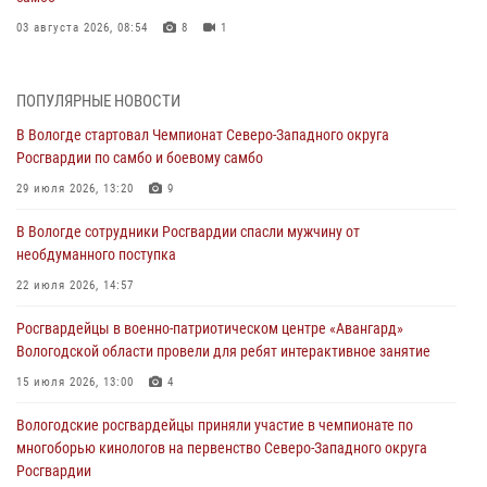
03 августа 2026, 08:54
8
1
ЗА МИНУВШУЮ НЕДЕЛЮ СОТРУДНИКАМИ ВНЕВЕДОМСТВЕННОЙ
ОХРАНЫ РОСГВАРДИИ В ВОЛОГОДСКОЙ ОБЛАСТИ ЗАДЕРЖАНО 23
ПОПУЛЯРНЫЕ НОВОСТИ
ПРАВОНАРУШИТЕЛЯ
В Вологде стартовал Чемпионат Северо-Западного округа
02 августа 2026, 10:37
Росгвардии по самбо и боевому самбо
Росгвардейцы в г. Соколе задержали несовершеннолетнего
29 июля 2026, 13:20
9
нарушителя на питбайке
В Вологде сотрудники Росгвардии спасли мужчину от
31 июля 2026, 06:43
необдуманного поступка
В Вологде стартовал Чемпионат Северо-Западного округа
22 июля 2026, 14:57
Росгвардии по самбо и боевому самбо
Росгвардейцы в военно-патриотическом центре «Авангард»
29 июля 2026, 13:20
9
Вологодской области провели для ребят интерактивное занятие
В Вологде росгвардейцы задержали мужчину, подозреваемого в
15 июля 2026, 13:00
4
хищении цветного металла
Вологодские росгвардейцы приняли участие в чемпионате по
29 июля 2026, 09:08
многоборью кинологов на первенство Северо-Западного округа
Росгвардии