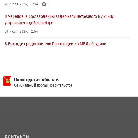
20 июля 2026, 11:34
5
В Череповце росгвардейцы задержали нетрезвого мужчину,
устроившего дебош в баре
09 июля 2026, 12:54
В Вологде представители Росгвардии и УМВД обсудили
взаимодействие по профилактике мошенничеств
22 июля 2026, 12:10
2
В Великом Устюге росгвардейцы задержали мужчин, устроивших
стрельбу
Вологодская область
Официальный портал Правительства
27 июля 2026, 07:28
В Соколе росгвардейцы задержали двух нетрезвых мужчин,
угрожавших молодежи расправой
08 июля 2026, 07:52
1
16 правонарушителей на территории Вологодской области
задержали сотрудники вневедомственной охраны Росгвардии за
КОНТАКТЫ