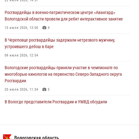
В Вологде стартовал Чемпионат Северо-Западного округа
22 июля 2026, 14:57
Росгвардии по самбо и боевому самбо
Росгвардейцы в военно-патриотическом центре «Авангард»
29 июля 2026, 13:20
9
Вологодской области провели для ребят интерактивное занятие
В Вологде росгвардейцы задержали мужчину, подозреваемого в
15 июля 2026, 13:00
4
хищении цветного металла
В Череповце росгвардейцы задержали нетрезвого мужчину,
29 июля 2026, 09:08
устроившего дебош в баре
09 июля 2026, 12:54
Вологодские росгвардейцы приняли участие в чемпионате по
многоборью кинологов на первенство Северо-Западного округа
Росгвардии
20 июля 2026, 11:34
5
В Вологде представители Росгвардии и УМВД обсудили
взаимодействие по профилактике мошенничеств
22 июля 2026, 12:10
2
В Великом Устюге росгвардейцы задержали мужчин, устроивших
стрельбу
Вологодская область