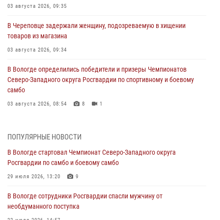
03 августа 2026, 09:35
В Череповце задержали женщину, подозреваемую в хищении
товаров из магазина
03 августа 2026, 09:34
В Вологде определились победители и призеры Чемпионатов
Северо-Западного округа Росгвардии по спортивному и боевому
самбо
03 августа 2026, 08:54
8
1
ЗА МИНУВШУЮ НЕДЕЛЮ СОТРУДНИКАМИ ВНЕВЕДОМСТВЕННОЙ
ОХРАНЫ РОСГВАРДИИ В ВОЛОГОДСКОЙ ОБЛАСТИ ЗАДЕРЖАНО 23
ПОПУЛЯРНЫЕ НОВОСТИ
ПРАВОНАРУШИТЕЛЯ
В Вологде стартовал Чемпионат Северо-Западного округа
02 августа 2026, 10:37
Росгвардии по самбо и боевому самбо
Росгвардейцы в г. Соколе задержали несовершеннолетнего
29 июля 2026, 13:20
9
нарушителя на питбайке
В Вологде сотрудники Росгвардии спасли мужчину от
31 июля 2026, 06:43
необдуманного поступка