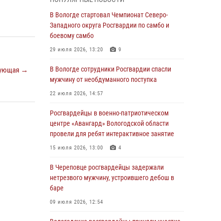
устроившего дебош в увеселительном
заведении
В Вологде стартовал Чемпионат Северо-
Западного округа Росгвардии по самбо и
03 августа 2026, 09:35
боевому самбо
В Череповце задержали женщину,
29 июля 2026, 13:20
9
подозреваемую в хищении товаров из
магазина
В Вологде сотрудники Росгвардии спасли
ующая →
мужчину от необдуманного поступка
03 августа 2026, 09:34
22 июля 2026, 14:57
В Вологде определились победители и
призеры Чемпионатов Северо-Западного
Росгвардейцы в военно-патриотическом
округа Росгвардии по спортивному и боевому
центре «Авангард» Вологодской области
самбо
провели для ребят интерактивное занятие
03 августа 2026, 08:54
8
1
15 июля 2026, 13:00
4
ЗА МИНУВШУЮ НЕДЕЛЮ СОТРУДНИКАМИ
В Череповце росгвардейцы задержали
ВНЕВЕДОМСТВЕННОЙ ОХРАНЫ РОСГВАРДИИ
нетрезвого мужчину, устроившего дебош в
В ВОЛОГОДСКОЙ ОБЛАСТИ ЗАДЕРЖАНО 23
баре
ПРАВОНАРУШИТЕЛЯ
09 июля 2026, 12:54
02 августа 2026, 10:37