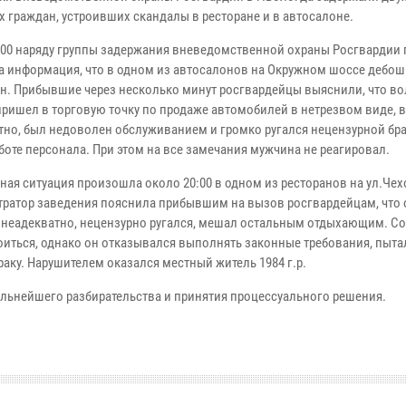
х граждан, устроивших скандалы в ресторане и в автосалоне.
:00 наряду группы задержания вневедомственной охраны Росгвардии 
а информация, что в одном из автосалонов на Окружном шоссе дебош
н. Прибывшие через несколько минут росгвардейцы выяснили, что в
 пришел в торговую точку по продаже автомобилей в нетрезвом виде, в
тно, был недоволен обслуживанием и громко ругался нецензурной бр
боте персонала. При этом на все замечания мужчина не реагировал.
ная ситуация произошла около 20:00 в одном из ресторанов на ул.Чех
ратор заведения пояснила прибывшим на вызов росгвардейцам, что 
бя неадекватно, нецензурно ругался, мешал остальным отдыхающим. С
иться, однако он отказывался выполнять законные требования, пыта
аку. Нарушителем оказался местный житель 1984 г.р.
льнейшего разбирательства и принятия процессуального решения.