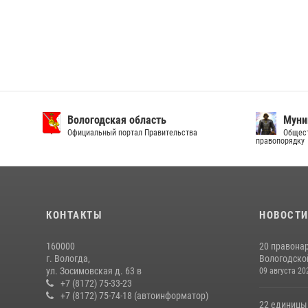
Вологодская область
Муни
Официальный портал Правительства
Общест
правопорядку
КОНТАКТЫ
НОВОСТ
160000
20 правона
г. Вологда,
Вологодской
ул. Зосимовская д. 63 в
09 августа 20
+7 (8172) 75-33-23
+7 (8172) 75-74-18 (автоинформатор)
22 единицы