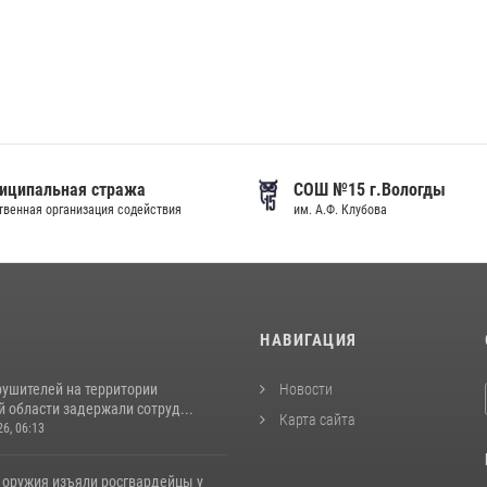
иципальная стража
СОШ №15 г.Вологды
венная организация содействия
им. А.Ф. Клубова
И
НАВИГАЦИЯ
рушителей на территории
Новости
 области задержали сотруд...
Карта сайта
26, 06:13
 оружия изъяли росгвардейцы у