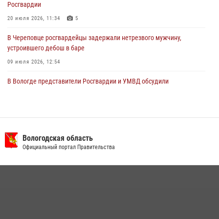
Росгвардии
20 июля 2026, 11:34
5
В Череповце росгвардейцы задержали нетрезвого мужчину,
устроившего дебош в баре
09 июля 2026, 12:54
В Вологде представители Росгвардии и УМВД обсудили
взаимодействие по профилактике мошенничеств
22 июля 2026, 12:10
2
В Соколе росгвардейцы задержали двух нетрезвых мужчин,
угрожавших молодежи расправой
Вологодская область
Официальный портал Правительства
08 июля 2026, 07:52
1
В Великом Устюге росгвардейцы задержали мужчин, устроивших
стрельбу
27 июля 2026, 07:28
16 правонарушителей на территории Вологодской области