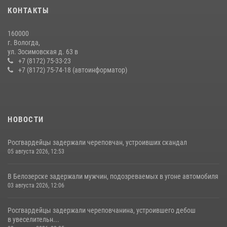
задержали сотрудники вневедомственной охраны Росгвардии за
КОНТАКТЫ
минувшую неделю
20 июля 2026, 09:06
160000
г. Вологда,
21 единицу оружия изъяли за минувшую неделю сотрудники
ул. Зосимовская д. 63 в
Росгвардии в Вологодской области
+7 (8172) 75-33-23
+7 (8172) 75-74-18 (автоинформатор)
20 июля 2026, 10:47
НОВОСТИ
Росгвардейцы задержали череповчан, устроивших скандал
05 августа 2026, 12:53
В Белозерске задержали мужчин, подозреваемых в угоне автомобиля
03 августа 2026, 12:06
Росгвардейцы задержали череповчанина, устроившего дебош
в увеселительн...