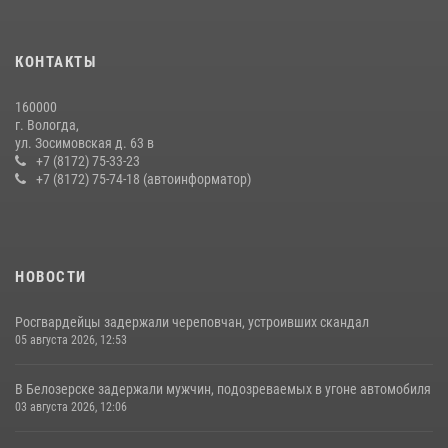
20 июля 2026, 09:06
В Соколе росгвардейцы задержали двух нетрезвых мужчин,
КОНТАКТЫ
угрожавших молодежи расправой
08 июля 2026, 07:52
1
160000
г. Вологда,
21 единицу оружия изъяли за минувшую неделю сотрудники
ул. Зосимовская д. 63 в
Росгвардии в Вологодской области
+7 (8172) 75-33-23
+7 (8172) 75-74-18 (автоинформатор)
20 июля 2026, 10:47
НОВОСТИ
Росгвардейцы задержали череповчан, устроивших скандал
05 августа 2026, 12:53
В Белозерске задержали мужчин, подозреваемых в угоне автомобиля
03 августа 2026, 12:06