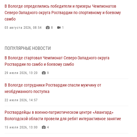
В Вологде определились победители и призеры Чемпионатов
Северо-Западного округа Росгвардии по спортивному и боевому
самбо
03 августа 2026, 08:54
8
1
ЗА МИНУВШУЮ НЕДЕЛЮ СОТРУДНИКАМИ ВНЕВЕДОМСТВЕННОЙ
ОХРАНЫ РОСГВАРДИИ В ВОЛОГОДСКОЙ ОБЛАСТИ ЗАДЕРЖАНО 23
ПОПУЛЯРНЫЕ НОВОСТИ
ПРАВОНАРУШИТЕЛЯ
В Вологде стартовал Чемпионат Северо-Западного округа
02 августа 2026, 10:37
Росгвардии по самбо и боевому самбо
Росгвардейцы в г. Соколе задержали несовершеннолетнего
29 июля 2026, 13:20
9
нарушителя на питбайке
В Вологде сотрудники Росгвардии спасли мужчину от
31 июля 2026, 06:43
необдуманного поступка
В Вологде стартовал Чемпионат Северо-Западного округа
22 июля 2026, 14:57
Росгвардии по самбо и боевому самбо
Росгвардейцы в военно-патриотическом центре «Авангард»
29 июля 2026, 13:20
9
Вологодской области провели для ребят интерактивное занятие
В Вологде росгвардейцы задержали мужчину, подозреваемого в
15 июля 2026, 13:00
4
хищении цветного металла