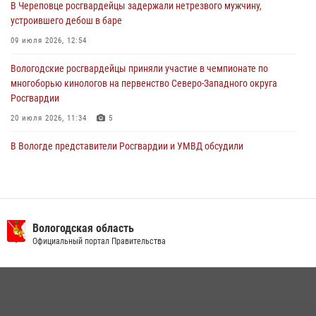
В Череповце росгвардейцы задержали нетрезвого мужчину,
29 июля 2026, 09:08
устроившего дебош в баре
09 июля 2026, 12:54
Вологодские росгвардейцы приняли участие в чемпионате по
многоборью кинологов на первенство Северо-Западного округа
Росгвардии
20 июля 2026, 11:34
5
В Вологде представители Росгвардии и УМВД обсудили
взаимодействие по профилактике мошенничеств
22 июля 2026, 12:10
2
В Великом Устюге росгвардейцы задержали мужчин, устроивших
стрельбу
Вологодская область
Официальный портал Правительства
27 июля 2026, 07:28
16 правонарушителей на территории Вологодской области
задержали сотрудники вневедомственной охраны Росгвардии за
минувшую неделю