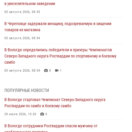
в увеселительном заведении
03 августа 2026, 09:35
В Череповце задержали женщину, подозреваемую в хищении
товаров из магазина
03 августа 2026, 09:34
В Вологде определились победители и призеры Чемпионатов
Северо-Западного округа Росгвардии по спортивному и боевому
самбо
03 августа 2026, 08:54
8
1
ЗА МИНУВШУЮ НЕДЕЛЮ СОТРУДНИКАМИ ВНЕВЕДОМСТВЕННОЙ
ОХРАНЫ РОСГВАРДИИ В ВОЛОГОДСКОЙ ОБЛАСТИ ЗАДЕРЖАНО 23
ПОПУЛЯРНЫЕ НОВОСТИ
ПРАВОНАРУШИТЕЛЯ
В Вологде стартовал Чемпионат Северо-Западного округа
02 августа 2026, 10:37
Росгвардии по самбо и боевому самбо
Росгвардейцы в г. Соколе задержали несовершеннолетнего
29 июля 2026, 13:20
9
нарушителя на питбайке
В Вологде сотрудники Росгвардии спасли мужчину от
31 июля 2026, 06:43