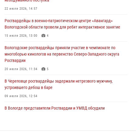
необдуманного поступка
В Вологде стартовал Чемпионат Северо-Западного округа
22 июля 2026, 14:57
Росгвардии по самбо и боевому самбо
Росгвардейцы в военно-патриотическом центре «Авангард»
29 июля 2026, 13:20
9
Вологодской области провели для ребят интерактивное занятие
В Вологде росгвардейцы задержали мужчину, подозреваемого в
15 июля 2026, 13:00
4
хищении цветного металла
Вологодские росгвардейцы приняли участие в чемпионате по
29 июля 2026, 09:08
многоборью кинологов на первенство Северо-Западного округа
Росгвардии
20 июля 2026, 11:34
5
В Череповце росгвардейцы задержали нетрезвого мужчину,
устроившего дебош в баре
09 июля 2026, 12:54
В Вологде представители Росгвардии и УМВД обсудили
взаимодействие по профилактике мошенничеств
22 июля 2026, 12:10
2
В Великом Устюге росгвардейцы задержали мужчин, устроивших