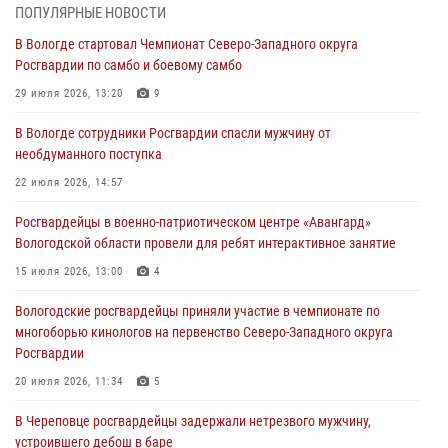
ОХРАНЫ РОСГВАРДИИ В ВОЛОГОДСКОЙ ОБЛАСТИ ЗАДЕРЖАНО 23
ПОПУЛЯРНЫЕ НОВОСТИ
ПРАВОНАРУШИТЕЛЯ
В Вологде стартовал Чемпионат Северо-Западного округа
02 августа 2026, 10:37
Росгвардии по самбо и боевому самбо
Росгвардейцы в г. Соколе задержали несовершеннолетнего
29 июля 2026, 13:20
9
нарушителя на питбайке
В Вологде сотрудники Росгвардии спасли мужчину от
31 июля 2026, 06:43
необдуманного поступка
В Вологде стартовал Чемпионат Северо-Западного округа
22 июля 2026, 14:57
Росгвардии по самбо и боевому самбо
Росгвардейцы в военно-патриотическом центре «Авангард»
29 июля 2026, 13:20
9
Вологодской области провели для ребят интерактивное занятие
В Вологде росгвардейцы задержали мужчину, подозреваемого в
15 июля 2026, 13:00
4
хищении цветного металла
Вологодские росгвардейцы приняли участие в чемпионате по
29 июля 2026, 09:08
многоборью кинологов на первенство Северо-Западного округа
Росгвардии
20 июля 2026, 11:34
5
В Череповце росгвардейцы задержали нетрезвого мужчину,
устроившего дебош в баре