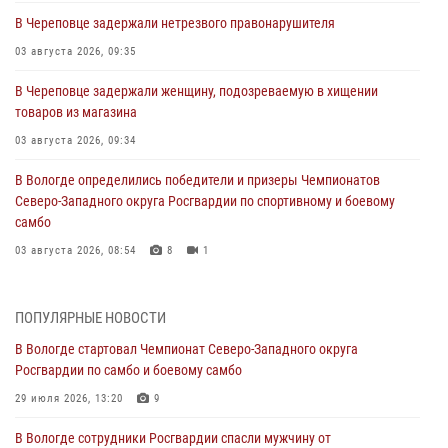
В Череповце задержали нетрезвого правонарушителя
03 августа 2026, 09:35
В Череповце задержали женщину, подозреваемую в хищении
товаров из магазина
03 августа 2026, 09:34
В Вологде определились победители и призеры Чемпионатов
Северо-Западного округа Росгвардии по спортивному и боевому
самбо
03 августа 2026, 08:54
8
1
ЗА МИНУВШУЮ НЕДЕЛЮ СОТРУДНИКАМИ ВНЕВЕДОМСТВЕННОЙ
ОХРАНЫ РОСГВАРДИИ В ВОЛОГОДСКОЙ ОБЛАСТИ ЗАДЕРЖАНО 23
ПОПУЛЯРНЫЕ НОВОСТИ
ПРАВОНАРУШИТЕЛЯ
В Вологде стартовал Чемпионат Северо-Западного округа
02 августа 2026, 10:37
Росгвардии по самбо и боевому самбо
Росгвардейцы в г. Соколе задержали несовершеннолетнего
29 июля 2026, 13:20
9
нарушителя на питбайке
В Вологде сотрудники Росгвардии спасли мужчину от