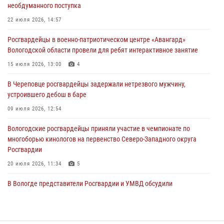
31 июля 2026, 06:43
необдуманного поступка
В Вологде стартовал Чемпионат Северо-Западного округа
22 июля 2026, 14:57
Росгвардии по самбо и боевому самбо
Росгвардейцы в военно-патриотическом центре «Авангард»
29 июля 2026, 13:20
9
Вологодской области провели для ребят интерактивное занятие
В Вологде росгвардейцы задержали мужчину, подозреваемого в
15 июля 2026, 13:00
4
хищении цветного металла
В Череповце росгвардейцы задержали нетрезвого мужчину,
29 июля 2026, 09:08
устроившего дебош в баре
09 июля 2026, 12:54
Вологодские росгвардейцы приняли участие в чемпионате по
многоборью кинологов на первенство Северо-Западного округа
Росгвардии
20 июля 2026, 11:34
5
В Вологде представители Росгвардии и УМВД обсудили
взаимодействие по профилактике мошенничеств
22 июля 2026, 12:10
2