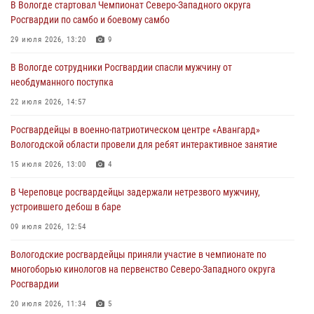
В Вологде стартовал Чемпионат Северо-Западного округа
Росгвардии по самбо и боевому самбо
В Вологде определились победители и призеры Чемпионатов
Северо-Западного округа Росгвардии по спортивному и боевому
29 июля 2026, 13:20
9
самбо
В Вологде сотрудники Росгвардии спасли мужчину от
03 августа 2026, 08:54
8
1
необдуманного поступка
ЗА МИНУВШУЮ НЕДЕЛЮ СОТРУДНИКАМИ ВНЕВЕДОМСТВЕННОЙ
22 июля 2026, 14:57
ОХРАНЫ РОСГВАРДИИ В ВОЛОГОДСКОЙ ОБЛАСТИ ЗАДЕРЖАНО 23
Росгвардейцы в военно-патриотическом центре «Авангард»
ПРАВОНАРУШИТЕЛЯ
Вологодской области провели для ребят интерактивное занятие
02 августа 2026, 10:37
15 июля 2026, 13:00
4
Росгвардейцы в г. Соколе задержали несовершеннолетнего
В Череповце росгвардейцы задержали нетрезвого мужчину,
нарушителя на питбайке
устроившего дебош в баре
31 июля 2026, 06:43
09 июля 2026, 12:54
Вологодские росгвардейцы приняли участие в чемпионате по
многоборью кинологов на первенство Северо-Западного округа
Росгвардии
20 июля 2026, 11:34
5