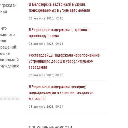
В Белозерске задержали мужчин,
 граждан,
подозреваемых в угоне автомобиля
иниц
03 августа 2026, 12:06
 что
В Череповце задержали нетрезвого
ованного
правонарушителя
Если
03 августа 2026, 09:35
 решений:
ующие
Росгвардейцы задержали череповчанина,
ешительной
устроившего дебош в увеселительном
отчуждению
заведении
03 августа 2026, 09:35
В Череповце задержали женщину,
подозреваемую в хищении товаров из
магазина
03 августа 2026, 09:34
В Вологде определились победители и
призеры Чемпионатов Северо-Западного
ПОПУЛЯРНЫЕ НОВОСТИ