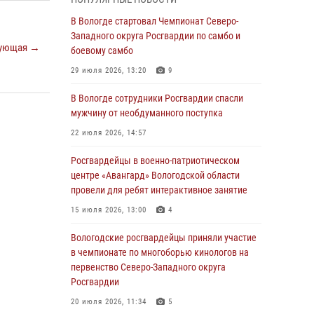
округа Росгвардии по спортивному и боевому
самбо
В Вологде стартовал Чемпионат Северо-
Западного округа Росгвардии по самбо и
03 августа 2026, 08:54
8
1
ующая →
боевому самбо
ЗА МИНУВШУЮ НЕДЕЛЮ СОТРУДНИКАМИ
29 июля 2026, 13:20
9
ВНЕВЕДОМСТВЕННОЙ ОХРАНЫ РОСГВАРДИИ
В ВОЛОГОДСКОЙ ОБЛАСТИ ЗАДЕРЖАНО 23
В Вологде сотрудники Росгвардии спасли
ПРАВОНАРУШИТЕЛЯ
мужчину от необдуманного поступка
02 августа 2026, 10:37
22 июля 2026, 14:57
Росгвардейцы в г. Соколе задержали
Росгвардейцы в военно-патриотическом
несовершеннолетнего нарушителя
центре «Авангард» Вологодской области
на питбайке
провели для ребят интерактивное занятие
31 июля 2026, 06:43
15 июля 2026, 13:00
4
В Вологде стартовал Чемпионат Северо-
Вологодские росгвардейцы приняли участие
Западного округа Росгвардии по самбо и
в чемпионате по многоборью кинологов на
боевому самбо
первенство Северо-Западного округа
Росгвардии
29 июля 2026, 13:20
9
20 июля 2026, 11:34
5
В Вологде росгвардейцы задержали