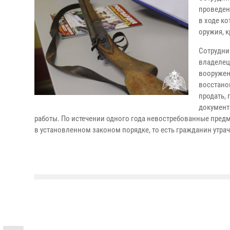
проведен
в ходе к
оружия, 
Сотрудни
владелец
вооружен
восстано
продать,
документ
работы. По истечении одного года невостребованные пред
в установленном законом порядке, то есть гражданин утра