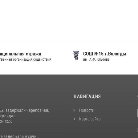
иципальная стража
СОШ №15 г.Вологды
венная организация содействия
им. А.Ф. Клубова
И
НАВИГАЦИЯ
цы задержали череповчан,
Новости
 скандал
Карта сайта
26, 12:53
ке задержали мужчин,