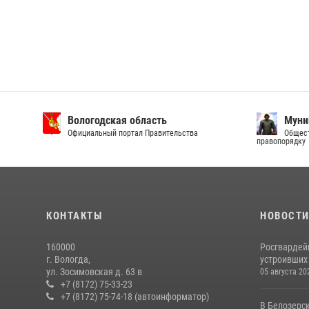
Вологодская область
Муни
Официальный портал Правительства
Общест
правопорядку
КОНТАКТЫ
НОВОСТ
160000
Росгвардей
г. Вологда,
устроивших
ул. Зосимовская д. 63 в
05 августа 20
+7 (8172) 75-33-23
+7 (8172) 75-74-18 (автоинформатор)
В Белозерс