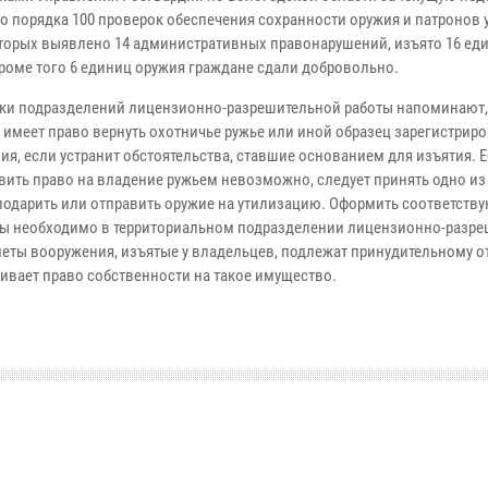
о порядка 100 проверок обеспечения сохранности оружия и патронов у
оторых выявлено 14 административных правонарушений, изъято 16 ед
кроме того 6 единиц оружия граждане сдали добровольно.
ки подразделений лицензионно-разрешительной работы напоминают,
 имеет право вернуть охотничье ружье или иной образец зарегистрир
ия, если устранит обстоятельства, ставшие основанием для изъятия. 
вить право на владение ружьем невозможно, следует принять одно из
 подарить или отправить оружие на утилизацию. Оформить соответств
ы необходимо в территориальном подразделении лицензионно-разр
меты вооружения, изъятые у владельцев, подлежат принудительному 
чивает право собственности на такое имущество.