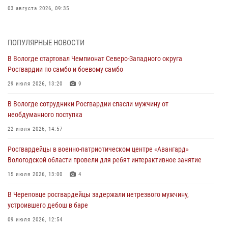
03 августа 2026, 09:35
В Череповце задержали женщину, подозреваемую в хищении
товаров из магазина
ПОПУЛЯРНЫЕ НОВОСТИ
03 августа 2026, 09:34
В Вологде стартовал Чемпионат Северо-Западного округа
Росгвардии по самбо и боевому самбо
В Вологде определились победители и призеры Чемпионатов
Северо-Западного округа Росгвардии по спортивному и боевому
29 июля 2026, 13:20
9
самбо
В Вологде сотрудники Росгвардии спасли мужчину от
03 августа 2026, 08:54
8
1
необдуманного поступка
ЗА МИНУВШУЮ НЕДЕЛЮ СОТРУДНИКАМИ ВНЕВЕДОМСТВЕННОЙ
22 июля 2026, 14:57
ОХРАНЫ РОСГВАРДИИ В ВОЛОГОДСКОЙ ОБЛАСТИ ЗАДЕРЖАНО 23
Росгвардейцы в военно-патриотическом центре «Авангард»
ПРАВОНАРУШИТЕЛЯ
Вологодской области провели для ребят интерактивное занятие
02 августа 2026, 10:37
15 июля 2026, 13:00
4
Росгвардейцы в г. Соколе задержали несовершеннолетнего
В Череповце росгвардейцы задержали нетрезвого мужчину,
нарушителя на питбайке
устроившего дебош в баре
31 июля 2026, 06:43
09 июля 2026, 12:54