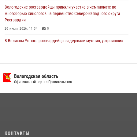
Вологодские росгвардейцы приняли участие в чемпионате по
многоборью кинологов на первенство Северо-Западного округа
Росгвардии
20 июля 2026, 11:34
5
В Великом Устюге росгвардейцы задержали мужчин, устроивших
стрельбу
27 июля 2026, 07:28
В Вологде представители Росгвардии и УМВД обсудили
взаимодействие по профилактике мошенничеств
Вологодская область
Официальный портал Правительства
22 июля 2026, 12:10
2
16 правонарушителей на территории Вологодской области
задержали сотрудники вневедомственной охраны Росгвардии за
минувшую неделю
20 июля 2026, 09:06
21 единицу оружия изъяли за минувшую неделю сотрудники
КОНТАКТЫ
Росгвардии в Вологодской области